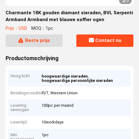
2
/
3
Charmante 18K gouden diamant sieraden, BVL Serpenti
Armband Armband met blauwe saffier ogen
Prijs：USD
MOQ：1pc
Beste prijs
Contact nu
Productomschrijving
Hoog licht
,
hoogwaardige sieraden
hoogwaardige persoonlijke sieraden
Betalingscondities
T/T, Western Union
Levering
100pc per maand
vermogen
Levertijd
10workdays
Min.
1pc