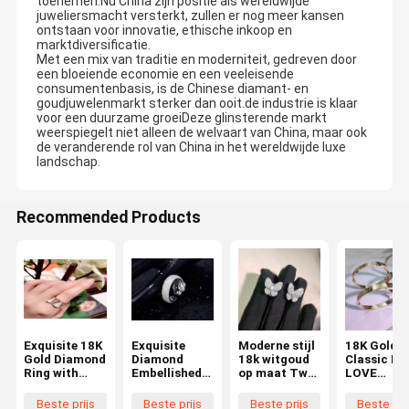
toenemen.Nu China zijn positie als wereldwijde
juweliersmacht versterkt, zullen er nog meer kansen
ontstaan voor innovatie, ethische inkoop en
marktdiversificatie.
Met een mix van traditie en moderniteit, gedreven door
een bloeiende economie en een veeleisende
consumentenbasis, is de Chinese diamant- en
goudjuwelenmarkt sterker dan ooit.de industrie is klaar
voor een duurzame groeiDeze glinsterende markt
weerspiegelt niet alleen de welvaart van China, maar ook
de veranderende rol van China in het wereldwijde luxe
landschap.
Recommended Products
Exquisite 18K
Exquisite
Moderne stijl
18K Gold
Gold Diamond
Diamond
18k witgoud
Classic Mo
Ring with
Embellished
op maat Twee
LOVE
Diamond
18K Gold
vlinder
Armband
Embellished
Diamond Ring
oorbellen met
Middelgro
Beste prijs
Beste prijs
Beste prijs
Beste pri