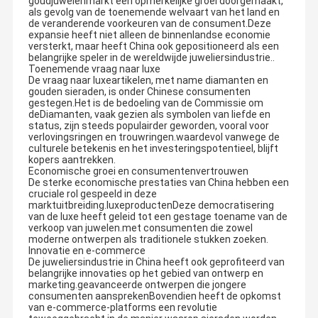
goudjuwelenmarkt een opmerkelijke groei doorgemaakt,
als gevolg van de toenemende welvaart van het land en
de veranderende voorkeuren van de consument.Deze
expansie heeft niet alleen de binnenlandse economie
versterkt, maar heeft China ook gepositioneerd als een
belangrijke speler in de wereldwijde juweliersindustrie..
Toenemende vraag naar luxe
De vraag naar luxeartikelen, met name diamanten en
gouden sieraden, is onder Chinese consumenten
gestegen.Het is de bedoeling van de Commissie om
deDiamanten, vaak gezien als symbolen van liefde en
status, zijn steeds populairder geworden, vooral voor
verlovingsringen en trouwringen.waardevol vanwege de
culturele betekenis en het investeringspotentieel, blijft
kopers aantrekken.
Economische groei en consumentenvertrouwen
De sterke economische prestaties van China hebben een
cruciale rol gespeeld in deze
marktuitbreiding.luxeproductenDeze democratisering
van de luxe heeft geleid tot een gestage toename van de
verkoop van juwelen.met consumenten die zowel
moderne ontwerpen als traditionele stukken zoeken.
Innovatie en e-commerce
De juweliersindustrie in China heeft ook geprofiteerd van
belangrijke innovaties op het gebied van ontwerp en
marketing.geavanceerde ontwerpen die jongere
consumenten aansprekenBovendien heeft de opkomst
van e-commerce-platforms een revolutie