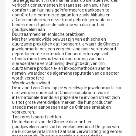
teweeggebracht in de manier waarop sieraden worden
verkocht.consumenten in staat stellen vanuit het
comfort van hun huis geïnformeerde aankopen te
doenGrote e-commerce-giganten zoals Alibaba en
JD.com hebben van deze trend gebruik gemaakt en
bieden een uitgebreide selectie van diamant- en
goudjuwelen aan.
Duurzaamheid en ethische praktijken
Met het wereldwijde bewustzijn van ethische en
duurzame praktijken dat toeneemt, ervaart de Chinese
juwelenmarkt ook een verschuiving naar verantwoord
geproduceerde materialen.Consumenten zijn zich
steeds meer bewust van de oorsprong van hun
sieradenDeze verschuiving dwingt bedrijven om
duurzamere productie- en inkoopmethoden aan te
nemen, waardoor de algemene reputatie van de sector
wordt verbeterd.
Wereldwijde invloed
De invloed van China op de wereldwijde juwelenmarkt kan
niet worden onderschat.China's koopkracht vormt
internationale trends en prijzenDeze invloed strekt zich
uit tot grote wereldwijde merken, die hun producten
steeds meer aanpassen aan de Chinese smaak en
voorkeuren.
Toekomstvooruitzichten
De toekomst van de Chinese diamant- en
goudjuwelenmarkt ziet er veelbelovend uit.De groei van
de Europese retailmarkt zal naar verwachting nog verder