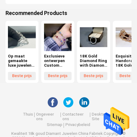
Recommended Products
Op maat
Exclusieve
18K Gold
Exquisite
gemaakte
ontwerpen
Diamond Ring
Handcraft
luxe juwelen
Custom
with Diamond
18K Gold
met
juwelen voor
Insert and
Plated Ban
exclusieve
high-end
Diamond
with
Beste prijs
Beste prijs
Beste prijs
Beste pri
merkpersonal
retailers en
Encrusted
Advanced
isatie
zakelijke
Band for
Customiza
klanten
Diamond
n and
Embellished
Customize
Elegance
Weight
Thuis
Ongeveer
Contacteer
Desktop
ons
ons
Site
Sitemap
Privacybeleid
Kwaliteit
18k goud Diamant Juwelen
China Fabriek.Copyright ©