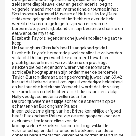
zeldzame diepblauwe kleur en geschiedenis, begint
volgende maand met een internationale tournee.in het
Smithsonian National Museum of Natural HistoryDeze
zeldzame gelegenheid biedt liefhebbers over de hele
wereld de kans om getuige te zijn van een van de
beroemdste juwelen,bekend om zijn boeiende charme en
eeuwenoude mystiek.
Elizabeth Taylors legendarische juwelencollectie gaat te
koop
Het veilinghuis Christie's heeft aangekondigd dat
Elizabeth Taylor's beroemde juwelencollectie zal worden
verkocht.Dit langverwachte evenement bevat een
prachtig assortiment van zeldzame en prachtige
stukken die ooit eigendom waren van de iconische
actriceDe hoogtepunten zijn onder meer de beroemde
Taylor-Burton-diamant, een peervormig juweel van 69,42
karaat dat bekend staat om zijn uitzonderlijke helderheid
en historische betekenis.Verwacht wordt dat de veiling
verzamelaars en liefhebbers trekt die graag een stukje
Hollywoodgeschiedenis willen bezitten..
De kroonjuwelen: een kijkje achter de schermen op de
schatten van Buckingham Palace
In een zeldzame glimp van het Britse koninklijke erfgoed
heeft Buckingham Palace zijn deuren geopend voor een
exclusieve tentoonstelling van de
kroonjuwelen.Bezoekers kunnen het ingewikkelde
vakmanschap en de historische betekenis van deze
onbetaalbare artefacten verkennenHoogtepunten zijn de