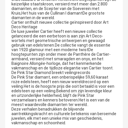
keizerlijke staatskroon, versierd met meer dan 2.800
diamanten, en de Scepter van de Soeverein met
Kruis,Het huis van de Cullinan I diamantDe grootste
diamanten in de wereld.
Cartier onthult nieuwe collectie geïnspireerd door Art
Deco Heritage
De luxe juwelier Cartier heeft een nieuwe collectie
gelanceerd die een eerbetoon is aan zijn Art Deco-
wortels met geometrische ontwerpen en gewaagd
gebruik van edelstenen.De collectie vangt de essentie
van 1920 glamour met een moderne twistDe
hoogtepunten zijn onder meer de Panthère de Cartier-
armband, versierd met smaragden en onyx, en het
Baignoire Allongée-horloge, dat het kenmerkende
vakmanschap en de tijdloze elegantie van Cartier toont.
De Pink Star Diamond breekt veilingrecords
De Pink Star diamant, een onberispelijke 59,60 karaat
roze edelsteen, heeft een nieuw wereldrecord op een
veiling.Het is de hoogste prijs die ooit betaald is voor een
edelsteen op een veiling.Bekend om zijn levendige kleur
en uitzonderlijke helderheid, blijft de Pink Star
verzamelaars en kenners betoveren.Het is een van de
meest waardevolle diamanten ter wereld..
Deze verhalen benadrukken de blijvende
aantrekkingskracht en culturele betekenis van beroemde
juwelen, elk met een unieke mix van geschiedenis,
vakmanschap en schoonheid.