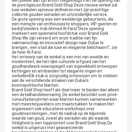
een juweel aan zijn kroon toegevoegd met de opening van
de prestigieuze Brand Gold Shop.Deze nieuwe winkel zal
luxe winkelen opnieuw definiëren met zijn prachtige
collectie gouden sieraden en uitzonderlijke service..
De grote opening was een weelderige gebeurtenis, die
een menigte van enthousiaste shoppers, VIP-gasten en
bedrijfsleiders trok.Ahmed Al-Farsi"Deze opening
markeert een spannend hoofdstuk voor Brand Gold
Shop.We zijn vereerd om onze traditie van fijn
vakmanschap en innovatief design naar Dubai te
brengen., een stad die luxe en elegantie belichaamt", zei
de heer Al-Farsi.
Het ontwerp van de winkel is een mix van weelde en
moderniteit, die het rijke culturele erfgoed van het
goudhandwerk weerspiegelt.van ingewikkeld ontworpen
kettingjes en armbanden tot elegante ringen en
oorbellenElk stuk is zorgvuldig ontworpen om te voldoen
aan de verschillende smaken van Dubai's
kosmopolitische klanten.
Brand Gold Shop heeft als doel meer te bieden dan alleen
een detailhandelservaring. De winkel beschikt over privé-
consultatieruimten waar klanten kunnen samenwerken
met meesterjuweliers om maatstukken te maken.Het
organiseert ook educatieve workshops over
goudinvesteringen., met de nadruk op de blijvende
waarde van goud, zowel als sieraden als als waarde.
Veiligheid is een topprioriteit voor Brand Gold Shop.De
winkel is uitgerust met geavanceerde